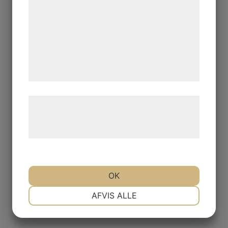
kan blive delt med annoncerings- og
analysepartnere, som kan kombinere dem
med data, du tidligere har givet dem eller
de har indsamlet gennem din brug af deres
tjenester. Ved at klikke på 'OK' giver du
samtykke til disse formål.
Læs mere om vores brug af cookies og
behandling af persondata på vores
hjemmeside.
OK
NØDVENDIGE
PRÆFERENCER
AFVIS ALLE
MARKETING
STATISTIK