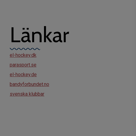
Länkar
el-hockey.dk
parasport.se
el-hockey.de
bandyforbundet.no
svenska klubbar